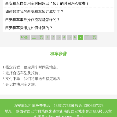
西安租车自驾用车时间超出了预订的时间怎么收费？
如何知道我的西安租车预订成功了？
西安租车事故操作流程是怎样的？
西安租车费用是如何计算的？
65条
上一页
1
2
3
4
5
6
7
下一页
租车步骤
1.指定行程，确定用车时间及地点。
2.选择合适车型及报价。
3.支付下单，我们将车送至指定地方。
4.开启愉快用车之旅。
西安车队租车免费电话：18591775256 投诉:13909257276
地址：陕西省西安市雁塔区朱雀大街南段西安城南客运站A楼356室