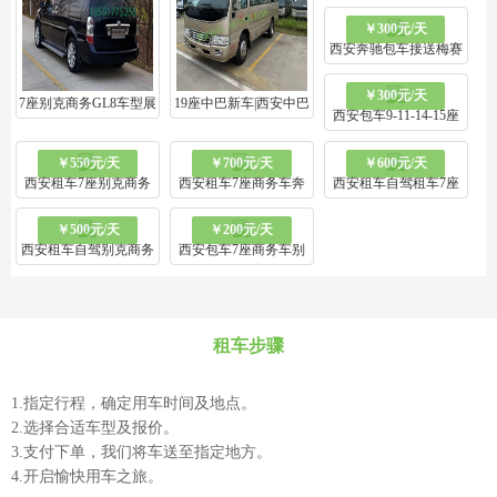
车新车商务接待通勤班
￥300元/天
车西安旅游商务
西安奔驰包车接送梅赛
德斯奔驰E车辆,奔驰V
￥300元/天
级车辆,奔驰S级车
7座别克商务GL8车型展
19座中巴新车|西安中巴
西安包车9-11-14-15座
示|西安包车七座|西安市
租赁|旅游西安19座中巴
商务车西安包车一日游
包车|西安七座包车|西安
租一天多钱
￥550元/天
￥700元/天
￥600元/天
西安包车网包车游
包车|西安包车7座商务|
西安租车7座别克商务
西安租车7座商务车奔
西安租车自驾租车7座
西安旅游车队|西安我要
电动门西安旅游租车自
驰威霆商务西安租车自
别克商务2.0T自驾租车
包车
￥500元/天
￥200元/天
驾游汽车租赁网
驾价格西安租车
西安自驾游价格
西安租车自驾别克商务
西安包车7座商务车别
车7座车新车新款GL8西
克商务GL8西安租车价
安租车自驾价格
格西安包车网价格
租车步骤
1.指定行程，确定用车时间及地点。
2.选择合适车型及报价。
3.支付下单，我们将车送至指定地方。
4.开启愉快用车之旅。