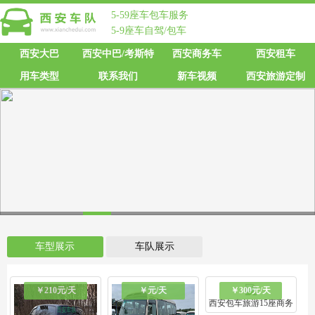
5-59座车包车服务
5-9座车自驾/包车
西安大巴
西安中巴/考斯特
西安商务车
西安租车
用车类型
联系我们
新车视频
西安旅游定制
1
2
3
4
5
6
7
8
9
10
11
车型展示
车队展示
￥210元/天
￥元/天
￥300元/天
西安包车旅游15座商务