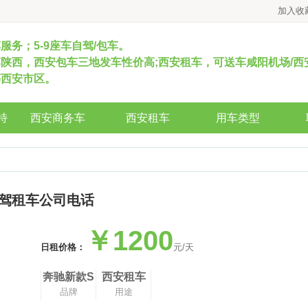
加入收
车服务；5-9座车自驾/包车。
陕西，西安包车三地发车性价高;西安租车，可送车咸阳机场/西
等西安市区。
特
西安商务车
西安租车
用车类型
驾租车公司电话
￥1200
日租价格：
元/天
奔驰新款S
西安租车
品牌
用途