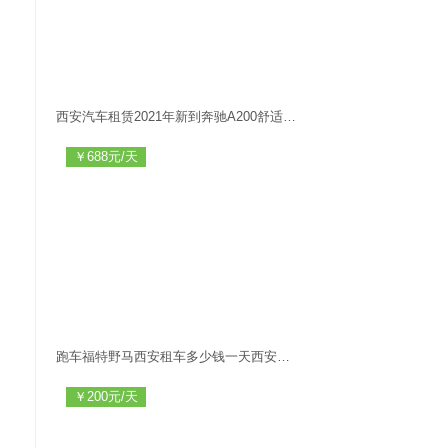
西安汽车租赁2021年新到奔驰A200舒适车凯迪拉克CT4西安旅游租
￥688元/天
跑车福特野马西安租车多少钱一天西安租车福特野马价格
￥200元/天