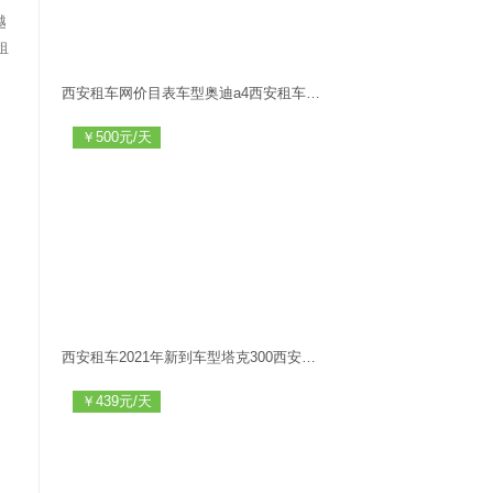
越
租
西安租车网价目表车型奥迪a4西安租车方便西安租车多少钱
￥500元/天
，
西安租车2021年新到车型塔克300西安汽车租赁一日游旅游租车
￥439元/天