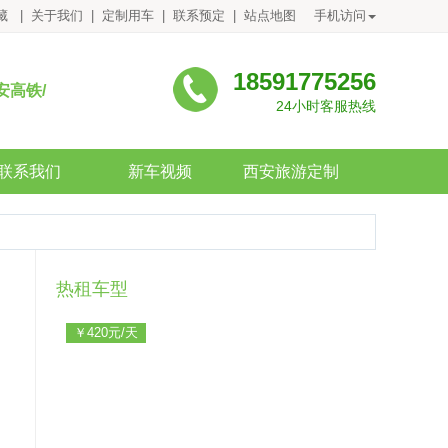
藏
|
关于我们
|
定制用车
|
联系预定
|
站点地图
手机访问
18591775256
安高铁/
24小时客服热线
联系我们
新车视频
西安旅游定制
热租车型
￥420元/天