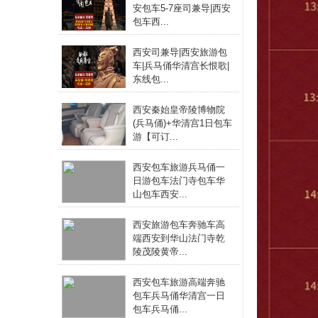
安包车5-7座司兼导|西安
包车西...
西安司兼导|西安旅游包
车|兵马俑华清宫长恨歌|
东线包...
西安秦始皇帝陵博物院
(兵马俑)+华清宫1日包车
游【可订...
西安包车旅游兵马俑一
日游包车法门寺包车华
山包车西安...
西安旅游包车奔驰车高
端西安到华山法门寺乾
陵茂陵黄帝...
西安包车旅游高端奔驰
包车兵马俑华清宫一日
包车兵马俑...