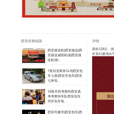
西安经典线路
详情
原价128元，
西安接送机|西安接送|西
长安幻唐演出
安接送咸阳机场|西安接
送机场I...
7座别克商务GL8|西安包
车七座|西安市包车|西安
七座包...
19座丰田考斯特西安真
考考斯特车队西安包车
市区包车电...
西安司兼导|西安包车|西