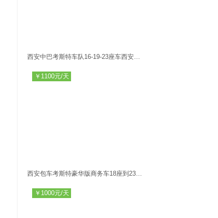
西安中巴考斯特车队16-19-23座车西安租中巴车西安旅游包车
￥1100元/天
西安包车考斯特豪华版商务车18座到23座西安旅游包车商用
￥1000元/天