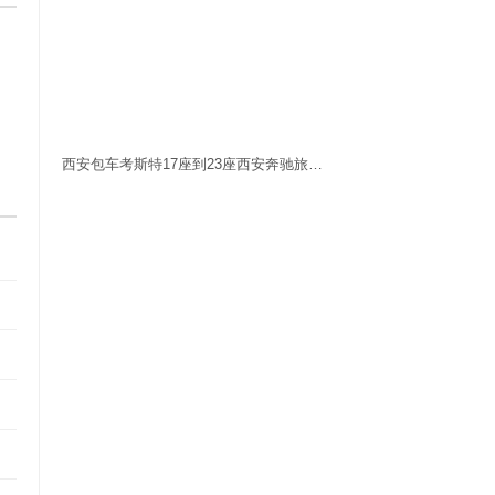
西安包车考斯特17座到23座西安奔驰旅游包车西安包车电话