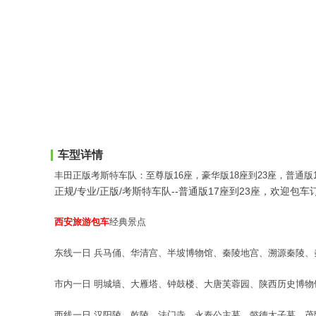
车型详情
丰田正版考斯特车队：至尊版16座，豪华版18座到23座，普通版1
正规/专业/正版/考斯特车队--
普通版17座到23座
，欢迎包车
西安旅游包车
经典景点
东线一日
兵马俑、华清宫、半坡博物馆、秦陵地宫、溯源秦陵、
市内一日
明城墙、大雁塔、钟鼓楼、大唐芙蓉园、陕西历史博物
西线一日
汉阳陵、乾陵、法门寺、永泰公主墓、懿德太子墓、茂